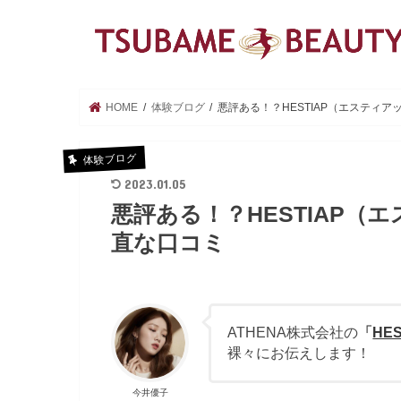
HOME
体験ブログ
悪評ある！？HESTIAP（エスティ
体験ブログ
2023.01.05
悪評ある！？HESTIAP
直な口コミ
ATHENA株式会社の
「
HE
裸々にお伝えします！
今井優子