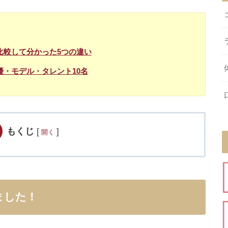
比較して分かった5つの違い
・モデル・タレント10名
もくじ
[
]
開く
ました！