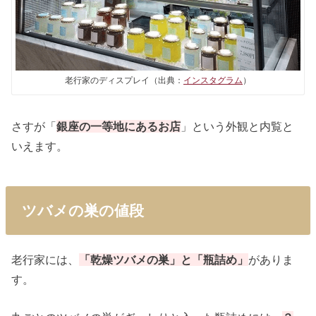
老行家のディスプレイ（出典：
インスタグラム
）
さすが「
銀座の一等地にあるお店
」という外観と内覧と
いえます。
ツバメの巣の値段
老行家には、
「乾燥ツバメの巣」と「瓶詰め」
がありま
す。