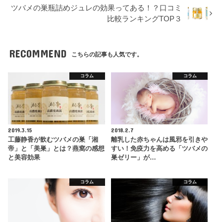
ツバメの巣瓶詰めジュレの効果ってある！？口コミ
比較ランキングTOP３
RECOMMEND
こちらの記事も人気です。
コラム
コラム
2019.3.15
2018.2.7
工藤静香が飲むツバメの巣「湘
離乳した赤ちゃんは風邪を引きや
帝」と「美巣」とは？燕窩の感想
すい！免疫力を高める「ツバメの
と美容効果
巣ゼリー」が…
コラム
コラム