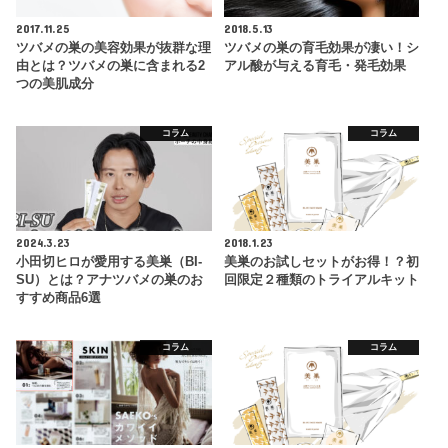
2017.11.25
2018.5.13
ツバメの巣の美容効果が抜群な理
ツバメの巣の育毛効果が凄い！シ
由とは？ツバメの巣に含まれる2
アル酸が与える育毛・発毛効果
つの美肌成分
コラム
コラム
2024.3.23
2018.1.23
小田切ヒロが愛用する美巣（BI-
美巣のお試しセットがお得！？初
SU）とは？アナツバメの巣のお
回限定２種類のトライアルキット
すすめ商品6選
コラム
コラム