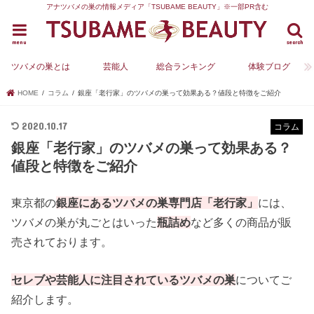
アナツバメの巣の情報メディア「TSUBAME BEAUTY」※一部PR含む
menu
search
ツバメの巣とは
芸能人
総合ランキング
体験ブログ
HOME
コラム
銀座「老行家」のツバメの巣って効果ある？値段と特徴をご紹介
2020.10.17
コラム
銀座「老行家」のツバメの巣って効果ある？
値段と特徴をご紹介
東京都の
銀座にあるツバメの巣専門店「老行家」
には、
ツバメの巣が丸ごとはいった
瓶詰め
など多くの商品が販
売されております。
セレブや芸能人に注目されているツバメの巣
についてご
紹介します。