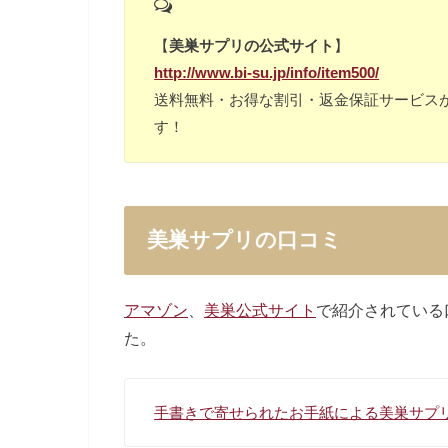
【
美巣サプリの公式サイト
】
http://www.bi-su.jp/info/item500/
送料無料・お得な割引・返金保証サービス
す！
美巣サプリの口コミ
アマゾン
、
美巣公式サイト
で紹介されている
た。
手書きで寄せられたお手紙による美巣サプ