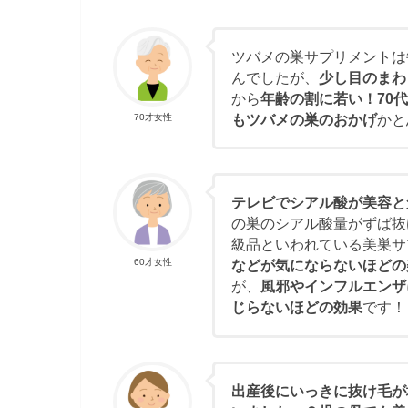
ツバメの巣サプリメントは
んでしたが、
少し目のまわ
から
年齢の割に若い！70
もツバメの巣のおかげ
かと
70才女性
テレビでシアル酸が美容と
の巣のシアル酸量がずば抜
級品といわれている美巣サ
60才女性
などが気にならないほどの
が、
風邪やインフルエンザ
じらないほどの効果
です！
出産後にいっきに抜け毛が