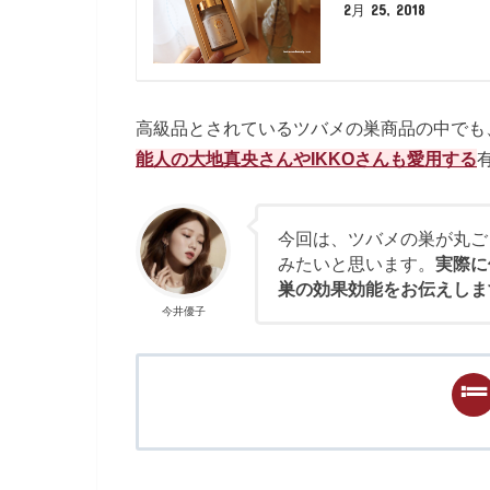
2月 25, 2018
高級品とされているツバメの巣商品の中でも
能人の大地真央さんやIKKOさんも愛用する
今回は、ツバメの巣が丸ご
みたいと思います。
実際に
巣の効果効能をお伝えしま
今井優子