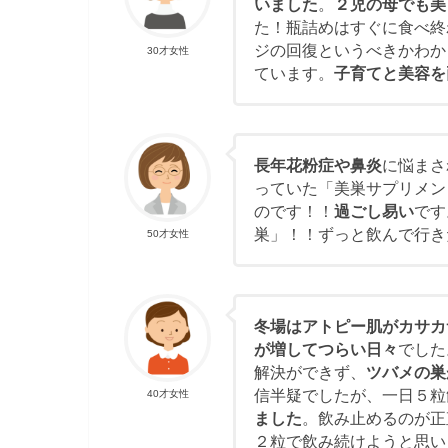
いました
。
２児の母でも美
た！瓶詰めはすぐに食べ終
ジの回復というべきかわか
30才女性
ています。
子育てと美容を
長年花粉症や鼻炎
に悩まさ
っていた「美巣サプリメン
のです！！
過ごし易い
です
巣」！！ずっと飲んで行き
50才女性
冬場はアトピー肌がカサカ
が増してつらい日々
でした
解決ができず、
ツバメの巣
信半疑でしたが、一日５粒
40才女性
ました
。飲み止めるのが正
２粒で飲み続けようと思い