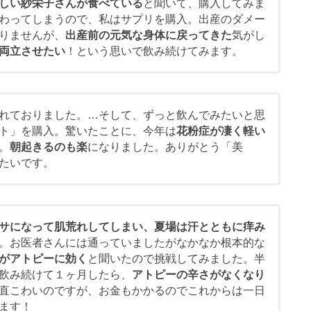
しい紗栄子さんが食べている
と聞いて、購入してみま
わってしまうので、私はサプリを購入。出産のダメー
りませんが、
出産前の元気な身体に戻ってきた
気がし
両立させたい
！という思いで飲み続けてみます。
れておりました。…そして、ずっと飲んでみたいと思
ト」を購入。驚いたことに、今年は
花粉症が凄く軽い
。
朝起きるのも楽
になりました。ありがとう「美
たいです。
サになって肌荒れしてしまい、夏場は汗とともに痒み
。お医者さんには通っていましたがなかなか根本的な
がアトピーに効く
と聞いたので挑戦してみました。半
飲み続けて１ヶ月したら、
アトピーの辛さがなくなり
直こわいのですが、お金もかかるのでこれからは一日
ます！